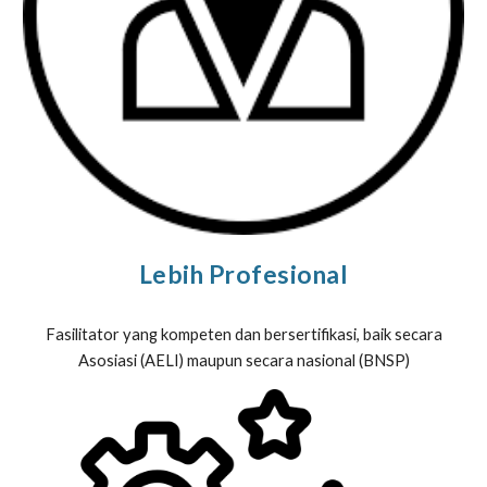
Lebih Profesional
Fasilitator yang kompeten dan bersertifikasi, baik secara
Asosiasi (AELI) maupun secara nasional (BNSP)