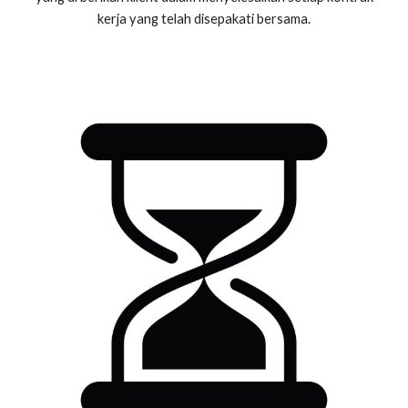
kerja yang telah disepakati bersama.