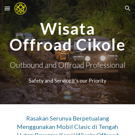
Skip to main content
Skip to navigation
Wisata
Offroad Cikole
Outbound and Offroad Professional
Safety and Service it’s our Priority
Rasakan Serunya Berpetualang
Menggunakan Mobil Clasic di Tengah