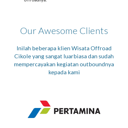
Our Awesome Clients
Inilah beberapa klien Wisata Offroad
Cikole yang sangat luarbiasa dan sudah
mempercayakan kegiatan outboundnya
kepada kami