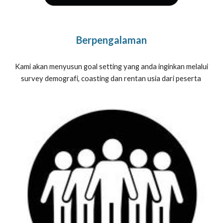
Berpengalaman
Kami akan menyusun goal setting yang anda inginkan melalui
survey demografi, coasting dan rentan usia dari peserta