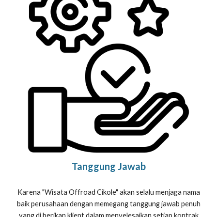
Tanggung Jawab
Karena "Wisata Offroad Cikole" akan selalu menjaga nama
baik perusahaan dengan memegang tanggung jawab penuh
yang di berikan klient dalam menyelesaikan setiap kontrak